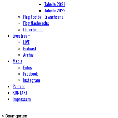
Tabelle 2021
Tabelle 2022
Flag Football Erwachsene
Flag Nachwuchs
Cheerleader
Livestream
LIVE
Podcast
Archiv
Media
Fotos
Facebook
Instagram
Partner
KONTAKT
Impressum
>
Baumgarten