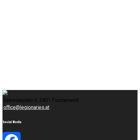
Getreideplatz 6, 2401 Fischamend
office@legionaries.at
Social Media