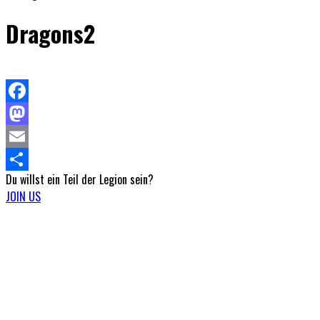
Dragons2
Facebook
Mastodon
Email
Du willst ein Teil
der Legion sein?
Teilen
JOIN US