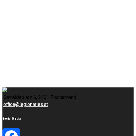
Getreideplatz 6, 2401 Fischamend
office@legionaries.at
Social Media