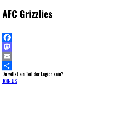
AFC Grizzlies
Facebook
Mastodon
Email
Du willst ein Teil
der Legion sein?
Teilen
JOIN US