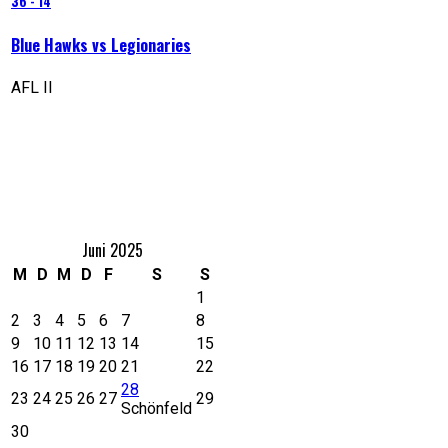
36
-
14
Blue Hawks vs Legionaries
AFL II
Nächstes Spiel
Eventkalender
Juni 2025
M
D
M
D
F
S
S
1
2
3
4
5
6
7
8
9
10
11
12
13
14
15
16
17
18
19
20
21
22
28
23
24
25
26
27
29
Schönfeld
30