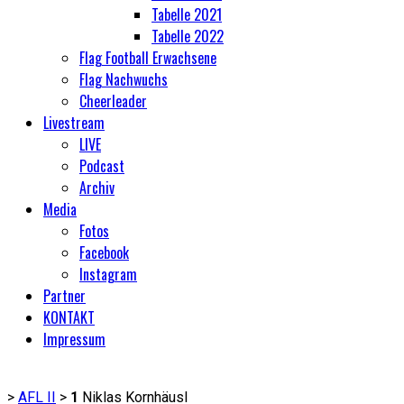
Tabelle 2021
Tabelle 2022
Flag Football Erwachsene
Flag Nachwuchs
Cheerleader
Livestream
LIVE
Podcast
Archiv
Media
Fotos
Facebook
Instagram
Partner
KONTAKT
Impressum
>
AFL II
>
1
Niklas Kornhäusl