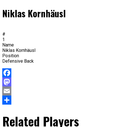
Niklas Kornhäusl
#
1
Name
Niklas Kornhäusl
Position
Defensive Back
Facebook
Mastodon
Email
Teilen
Related Players