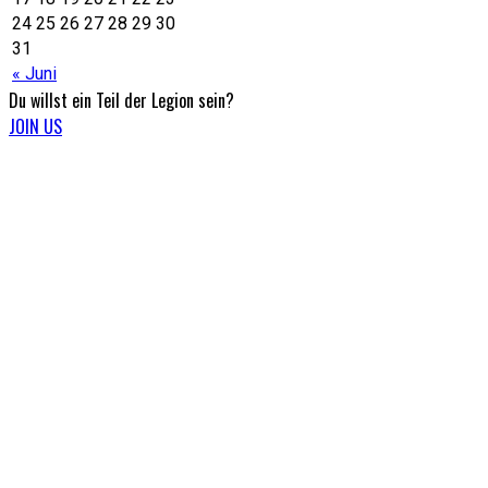
24
25
26
27
28
29
30
31
« Juni
Du willst ein Teil
der Legion sein?
JOIN US