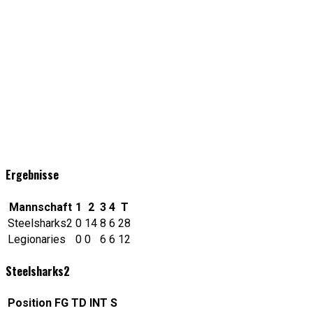
Ergebnisse
Mannschaft
1
2
3
4
T
Steelsharks2
0
14
8
6
28
Legionaries
0
0
6
6
12
Steelsharks2
Position
FG
TD
INT
S