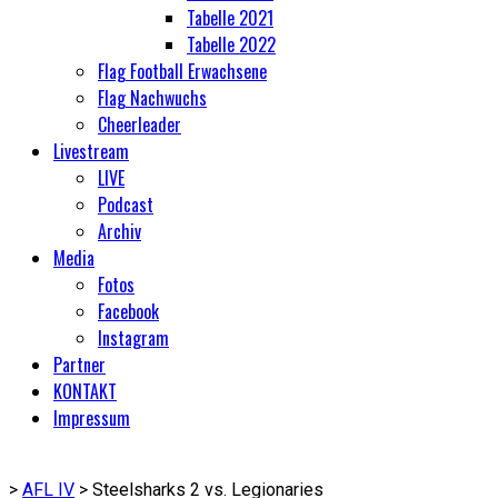
Tabelle 2021
Tabelle 2022
Flag Football Erwachsene
Flag Nachwuchs
Cheerleader
Livestream
LIVE
Podcast
Archiv
Media
Fotos
Facebook
Instagram
Partner
KONTAKT
Impressum
>
AFL IV
>
Steelsharks 2 vs. Legionaries