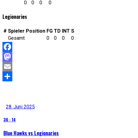
0
0
0
0
Legionaries
#
Spieler
Position
FG
TD
INT
S
Gesamt
0
0
0
0
Facebook
Mastodon
Email
Teilen
Letzte Resultate
28. Juni 2025
36
-
14
Blue Hawks vs Legionaries