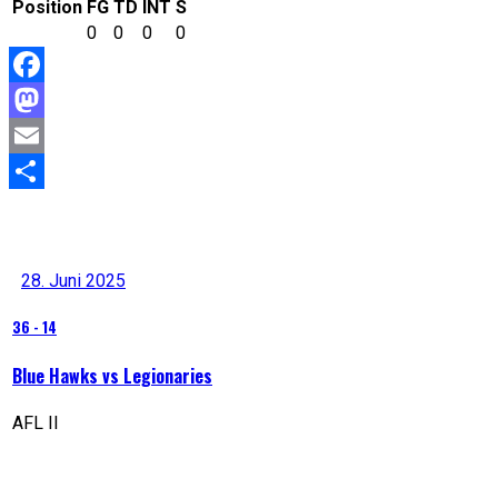
Position
FG
TD
INT
S
0
0
0
0
Facebook
Mastodon
Email
Teilen
Letzte Resultate
28. Juni 2025
36
-
14
Blue Hawks vs Legionaries
AFL II
Nächstes Spiel