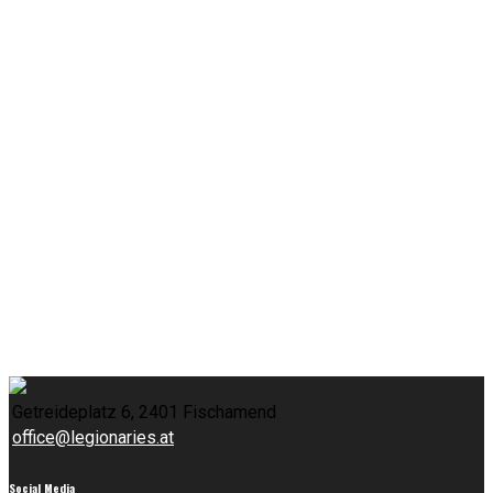
Getreideplatz 6, 2401 Fischamend
office@legionaries.at
Social Media