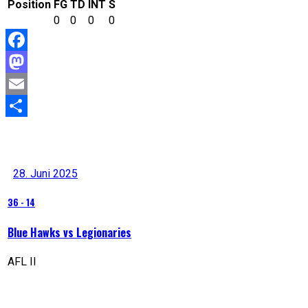
Position
FG
TD
INT
S
0
0
0
0
Facebook
Mastodon
Email
Teilen
Letzte Resultate
28. Juni 2025
36
-
14
Blue Hawks vs Legionaries
AFL II
Nächstes Spiel