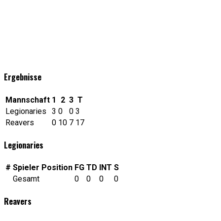
Ergebnisse
Mannschaft
1
2
3
T
Legionaries
3
0
0
3
Reavers
0
10
7
17
Legionaries
#
Spieler
Position
FG
TD
INT
S
Gesamt
0
0
0
0
Reavers